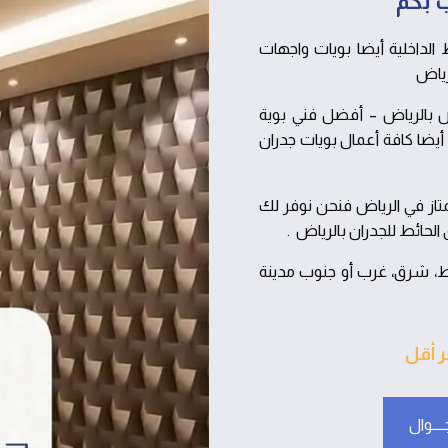
 بكم
لداخلية أيضا بويات واجهات
رياض
ص بالرياض – أفضل فني بوية
ات وأحدث تشكيلات ورق جدران و الوان طلاء 2022. و أيضا كافة أعمال بويات جدران
از في الرياض فنحن نوفر لك
لحائط للجدران بالرياض .
، شرق، غرب أو جنوب مدينة
ر أقل
ــــوال