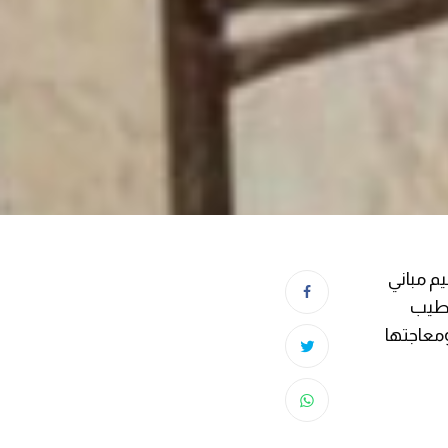
م مباني
تشطيب
معاجتها