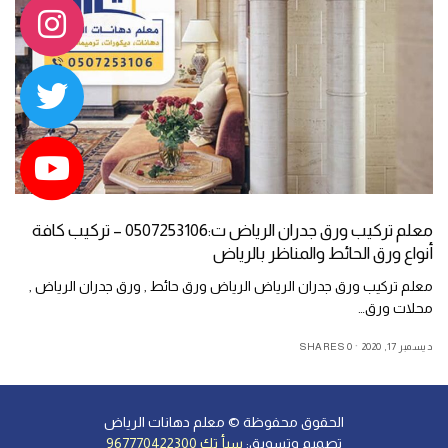
معلم تركيب ورق جدران الرياض ت:0507253106 – تركيب كافة
أنواع ورق الحائط والمناظر بالرياض
معلم تركيب ورق جدران الرياض الرياض ورق حائط , ورق جدران الرياض ,
محلات ورق…
ديسمبر 17, 2020
0 SHARES
الحقوق محفوظة ©
معلم دهانات الرياض
تصميم وتسويق
:
سبأ تك 967770422300