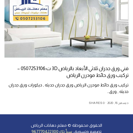
فني ورق جدران ثلاثي الأبعاد بالرياض 3D ت:0507253106 –
تركيب ورق حائط مودرن الرياض
تركيب ورق حائط مودرن الرياض ورق جدران حديثه , ديكورات ورق جدران
حديثه , ورق…
ديسمبر 18, 2020
0 SHARES
الحقوق محفوظة ©
معلم دهانات الرياض
تصميم وتسويق
:
سبأ تك 967770422300